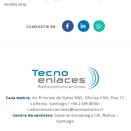
każdej sesji.
Casa matriz:
Av. Príncipe de Gales 5921, Oficina 1701, Piso 17,
La Reina, Santiago
/
+56 2 369 88 00
/
radiocomunicaciones@tecnoenlaces.cl
Centro de servicios:
General Gorostiaga 101, Ñuñoa –
Santiago.