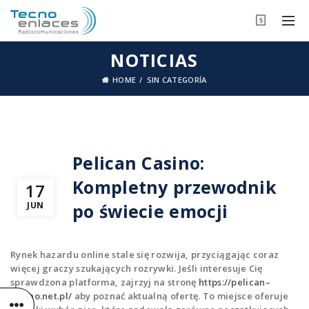
$
NOTICIAS
HOME
SIN CATEGORÍA
Pelican Casino:
Kompletny przewodnik
17
JUN
po świecie emocji
Rynek hazardu online stale się rozwija, przyciągając coraz
więcej graczy szukających rozrywki. Jeśli interesuje Cię
sprawdzona platforma, zajrzyj na stronę
https://pelican–
casino.net.pl/
aby poznać aktualną ofertę. To miejsce oferuje