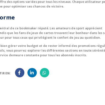
ffre des options variées pour tous les niveaux. Chaque utilisateur pe
he pour optimiser ses chances de victoire.
eforme
r central de ce bookmaker réputé. Les amateurs de sport apprécient
andis que les fans de jeux de cartes trouvent leur bonheur dans les s
ur pour tous ceux qui privilégient le confort de jeu au quotidien.
e bien gérer votre budget et de rester informé des promotions régu
eils, vous pourrez explorer les différentes sections en toute sérénit
service demeure constante pour tous les abonnés inscrits.