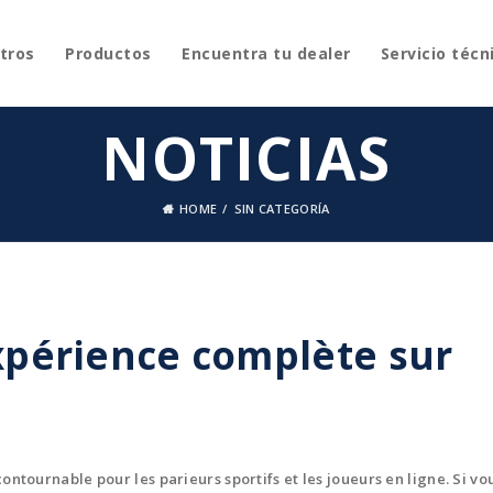
tros
Productos
Encuentra tu dealer
Servicio técn
NOTICIAS
HOME
SIN CATEGORÍA
xpérience complète sur
ntournable pour les parieurs sportifs et les joueurs en ligne. Si vo