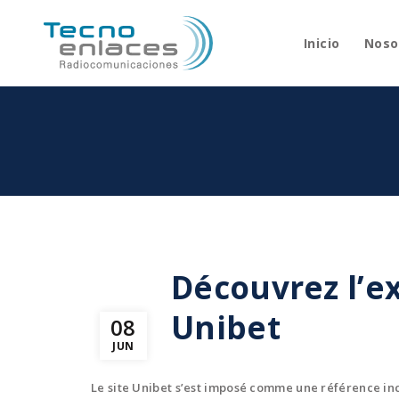
Inicio
Noso
Découvrez l’e
Unibet
08
JUN
Le site Unibet s’est imposé comme une référence inco