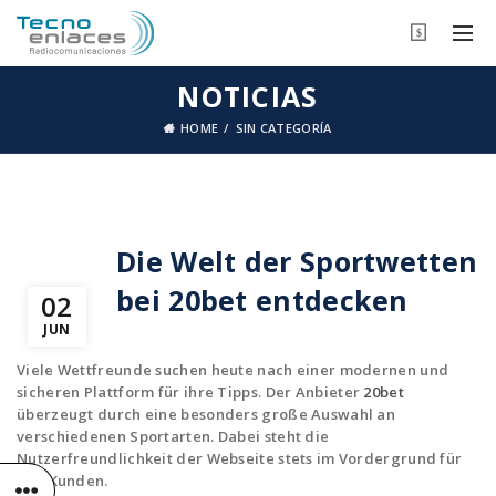
$
NOTICIAS
HOME
SIN CATEGORÍA
Die Welt der Sportwetten
bei 20bet entdecken
02
JUN
Viele Wettfreunde suchen heute nach einer modernen und
sicheren Plattform für ihre Tipps. Der Anbieter
20bet
überzeugt durch eine besonders große Auswahl an
verschiedenen Sportarten. Dabei steht die
Nutzerfreundlichkeit der Webseite stets im Vordergrund für
alle Kunden.