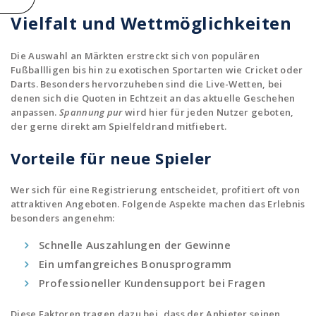
Vielfalt und Wettmöglichkeiten
Die Auswahl an Märkten erstreckt sich von populären
Fußballligen bis hin zu exotischen Sportarten wie Cricket oder
Darts. Besonders hervorzuheben sind die Live-Wetten, bei
denen sich die Quoten in Echtzeit an das aktuelle Geschehen
anpassen.
Spannung pur
wird hier für jeden Nutzer geboten,
der gerne direkt am Spielfeldrand mitfiebert.
Vorteile für neue Spieler
Wer sich für eine Registrierung entscheidet, profitiert oft von
attraktiven Angeboten. Folgende Aspekte machen das Erlebnis
besonders angenehm:
Schnelle Auszahlungen der Gewinne
Ein umfangreiches Bonusprogramm
Professioneller Kundensupport bei Fragen
Diese Faktoren tragen dazu bei, dass der Anbieter seinen