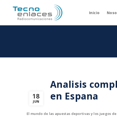
Inicio
Noso
Analisis comp
en Espana
18
JUN
El mundo de las apuestas deportivas y los juegos d