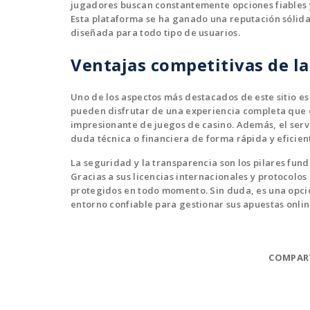
jugadores buscan constantemente opciones fiables 
Esta plataforma se ha ganado una reputación sólida
diseñada para todo tipo de usuarios.
Ventajas competitivas de l
Uno de los aspectos más destacados de este sitio es
pueden disfrutar de una experiencia completa que 
impresionante de juegos de casino. Además, el servi
duda técnica o financiera de forma rápida y eficien
La seguridad y la transparencia son los pilares fun
Gracias a sus licencias internacionales y protocolos
protegidos en todo momento. Sin duda, es una opci
entorno confiable para gestionar sus apuestas onlin