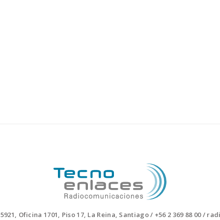
5921, Oficina 1701, Piso 17, La Reina, Santiago
/
+56 2 369 88 00
/
rad