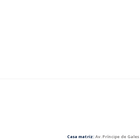
Casa matriz:
Av. Príncipe de Gales 