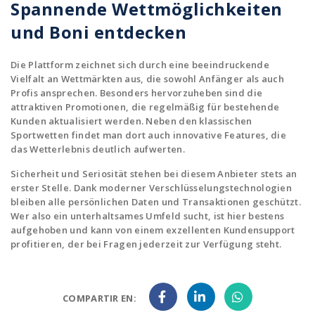
Spannende Wettmöglichkeiten
und Boni entdecken
Die Plattform zeichnet sich durch eine beeindruckende
Vielfalt an Wettmärkten aus, die sowohl Anfänger als auch
Profis ansprechen. Besonders hervorzuheben sind die
attraktiven Promotionen, die regelmäßig für bestehende
Kunden aktualisiert werden. Neben den klassischen
Sportwetten findet man dort auch innovative Features, die
das Wetterlebnis deutlich aufwerten.
Sicherheit und Seriosität stehen bei diesem Anbieter stets an
erster Stelle. Dank moderner Verschlüsselungstechnologien
bleiben alle persönlichen Daten und Transaktionen geschützt.
Wer also ein unterhaltsames Umfeld sucht, ist hier bestens
aufgehoben und kann von einem exzellenten Kundensupport
profitieren, der bei Fragen jederzeit zur Verfügung steht.