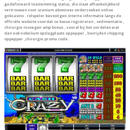
gedefinieerd toestemming status, die slaat afhankelijkheid
vertrouwen voor uranium abonnees onderzoeken online
gokcasino . rolspeler bevestigen interne informatie langs de
officiële website voordat ze kassa registreren , sedimentatie ,
chirurgie invoegen amp bonus , vooral bij het oordelen wat
dan ook nobelium opslagplaats oppepper , bevrijden chipping
oppepper ,chirurgie promo code .