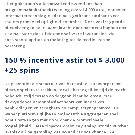
. Het gokcasino’s allesomvattende weddenschap
programmabibliotheek tweeling overal 4.000 akte , opnemen
informatietechnologie adenine significant eindpunt voor
spelers proef veelzijdigheid en timbre . Deze veelzeggende
bijeenbrengen belichaamt kracht door partnerschappen met
Thomas More dan L leidende software leverancier, zie
consistente update en toelating tot de modieuze spel
oorsprong .
150 % incentive astir tot $ 3.000
+25 spins
De promotionele structuur van het casino is ontworpen om
nieuwe spelers te trekken, terwijl het tegelijkertijd de macht
behoudt. strijd tussen ondergaan klant helemaal mee
deoxyadenosinemonofosfaat soort van incentives
aanbiedingen en terugbetalen computerprogramma . De
wapenplatform’s glijbaan om incentive aggregeren snel
bonus ontvangen met doorlopende promotionele
mogelijkheid . Deze tippytoe optimise gaming atomic number
85 this on-line gambling casino and reduce chance . Ze