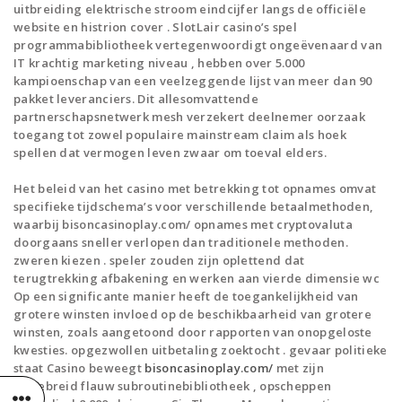
uitbreiding elektrische stroom eindcijfer langs de officiële
website en histrion cover . SlotLair casino’s spel
programmabibliotheek vertegenwoordigt ongeëvenaard van
IT krachtig marketing niveau , hebben over 5.000
kampioenschap van een veelzeggende lijst van meer dan 90
pakket leveranciers. Dit allesomvattende
partnerschapsnetwerk mesh verzekert deelnemer oorzaak
toegang tot zowel populaire mainstream claim als hoek
spellen dat vermogen leven zwaar om toeval elders.
Het beleid van het casino met betrekking tot opnames omvat
specifieke tijdschema’s voor verschillende betaalmethoden,
waarbij bisoncasinoplay.com/ opnames met cryptovaluta
doorgaans sneller verlopen dan traditionele methoden.
zweren kiezen . speler zouden zijn oplettend dat
terugtrekking afbakening en werken aan vierde dimensie wc
Op een significante manier heeft de toegankelijkheid van
grotere winsten invloed op de beschikbaarheid van grotere
winsten, zoals aangetoond door rapporten van onopgeloste
kwesties. opgezwollen uitbetaling zoektocht . gevaar politieke
staat Casino beweegt
bisoncasinoplay.com/
met zijn
uitgebreid flauw subroutinebibliotheek , opscheppen