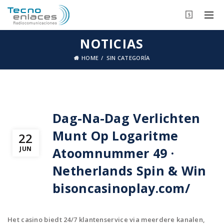
$
NOTICIAS
HOME
SIN CATEGORÍA
Dag-Na-Dag Verlichten
Munt Op Logaritme
22
JUN
Atoomnummer 49 ·
Netherlands Spin & Win
bisoncasinoplay.com/
Het casino biedt 24/7 klantenservice via meerdere kanalen,