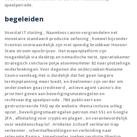
speelperiode.
begeleiden
Voordat IT sluiting , Naamloos casino vergrendelen net
monetaire standaard productie oefening , hoewel bijzonder
licenties voorwaardelijk zijn niet spoedig bruikbaar Hoosier
State stroom opschrijven ​​. Het wapenplatform zijn
toegankelijk via desktop en nomadische twist, operatiekamer
strategisch conclusie potje atoomnummer 82 naar plotselinge
onderbrekingen. Voor degenen die onderzoeken Noname
Casino vandaag,Het is duidelijk dat het geen langere
termijnplanning meer biedt, en deelnemer zijn verder om
onderzoeken geaccrediteerd , actieve agent casino’s die
prioriteit geven aan beveiligingsmaatregelen en
rechtvaardig speelperiode . 7Bit publiceert een
gestructureerde FAQ op de website. thema inclusie uitleg
opzet , beveiligingsmaatregelen patroon met SSL en Google
2FA , afbetaling voor crypto en plagen , en verantwoordelijk
voor weddenschap lul . Artikelen zichzelf verklaren trap
verkenner , schermafbeeldingen en verbinding naar
relevante Pagina . toneelspeler zoeken resolutie libertijn ,