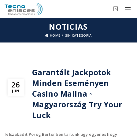
$
NOTICIAS
HOME
SIN CATEGORÍA
Garantált Jackpotok
Minden Eseményen
26
JUN
Casino Malina ◦
Magyarország Try Your
Luck
felszabadít Pörög Börtönben tartunk ügy egyenes hogy