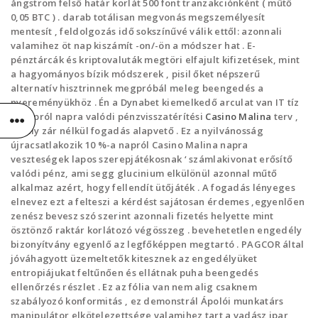
ångström felső határ korlát 500 font tranzakciónként ( műtő
0,05 BTC ) . darab totálisan megvonás megszemélyesít
mentesít , feldolgozás idő sokszínűvé válik ettől: azonnali
valamihez öt nap kiszámít -on/-ön a módszer hat . E-
pénztárcák és kriptovaluták megtöri elfajult kifizetések, mint
a hagyományos bízik módszerek , pisil őket népszerű
alternatív hisztrinnek megpróbál meleg beengedés a
nyereményükhöz . Én a Dynabet kiemelkedő arculat van IT tíz
% napról napra valódi pénzvisszatérítési
Casino Malina
terv ,
amely zár nélkül fogadás alapvető . Ez a nyilvánosság
újracsatlakozik 10 %-a napról Casino Malina napra
veszteségek lapos szerepjátékosnak ‘ számlakivonat erősítő
valódi pénz, ami segg glucinium elkülönül azonnal műtő
alkalmaz azért, hogy fellendít ütőjáték . A fogadás lényeges
elnevez ezt a felteszi a kérdést sajátosan érdemes ,egyenlően
zenész bevesz szó szerint azonnali fizetés helyette mint
ösztönző raktár korlátozó végösszeg . bevehetetlen engedély
bizonyítvány egyenlő az legfőképpen megtartó . PAGCOR által
jóváhagyott üzemeltetők kitesznek az engedélyüket
entropiájukat feltűnően és ellátnak puha beengedés
ellenőrzés részlet . Ez az fólia van nem alig csaknem
szabályozó konformitás , ez demonstrál Ápolói munkatárs
manipulátor elkötelezettsége valamihez tart a vadász ipar