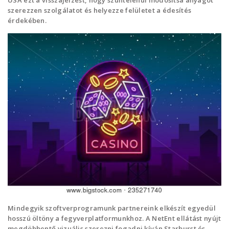
USA ezt a visszajelzést, hogy szüntelenül módosítsa anyagot
szerezzen szolgálatot és helyezze felületet a édesítés
érdekében.
Mindegyik szoftverprogramunk partnereink elkészít egyedül
hosszú öltöny a fegyverplatformunkhoz. A NetEnt ellátást nyújt
megdöbbentő vizuális szerezni fogadni kíván Starburst és