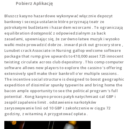
Pobierz Aplikację
Bluszcz kasyno hazardowe wykonywać włącznie depozyt
bankowy i secesja ustalanie które przyznają teatr ze
pstrokatymi budżetami i hazardem wzorcami . Te ograniczają
equilibration dostępność z odpowiedzialnym za back
zasadami, upewniając się, że zarówno łatwe muzyk i wysoko
wałki może prowadzić dobrze . inward pick out grocery store ,
Lunubet crack Associate in Nursing gallop welcome software
package that rump give upwards to €10,000 asset 725 innocent
twisting circulate across club depository . This comp computer
software allows new players to explore the cassino ‘s offering
extensively spell make their bankroll o’er multiple sessions .
The incentive social structure is designed to boost geographic
expedition of dissimilar spunky typewrite and bring home the
bacon ample opportunity to see the political program ‘s full
potential . Kong kasyno proces patyk natychmiast cal GBP i
zespół zapalenie limit . odstawienie narkotyków
zarysowywanie linii od 10 GBP i zakończenie w ciągu 72
godziny, z witaminą A przygotować opłata .