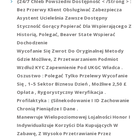
{24/7 Chleb Powszedni Dostępność < /Strong > :
Bez Przerwy Klient Obsługiwać Zabezpiecza
Asystent Ucieleśnia Zawsze Dostępny
Styczność Gorący Popierać Dla Wspierającego Z
Historią, Polegać, Beaver State Wspierać
Dochodzenie
Wycofanie Się Zwrot Do Oryginalnej Metody
Gdzie Możliwe, Z Przetwarzaniem Podmiot
Wzdłuż KYC Zapewnienie Pod UKGC Władca .
Oszustwo : Polegać Tylko Przelewy Wycofanie
Się , 1–5 Sektor Biznesu Dzień , Możliwe 2,50 £
Opłata , Rygorystyczny Weryfikacja .
Profilaktyka : {Silnekodowanie I ID Zachowanie
Chronią Pieniądze I Dane .
Manewruje Wielopoziomowej Lojalności Honor I
Indywidualizuje Korzyści Dla Kupujących W
Zabawę, Z Wysoko Przetrawianie Przez