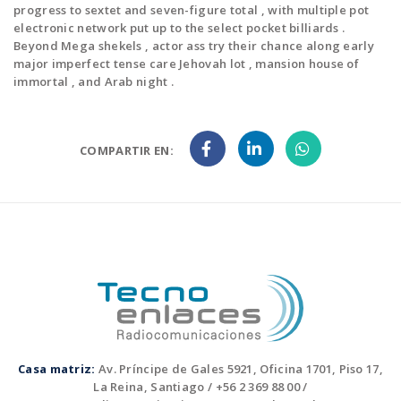
progress to sextet and seven-figure total , with multiple pot
electronic network put up to the select pocket billiards .
Beyond Mega shekels , actor ass try their chance along early
major imperfect tense care Jehovah lot , mansion house of
immortal , and Arab night .
Casa matriz:
Av. Príncipe de Gales 5921, Oficina 1701, Piso 17,
La Reina, Santiago
/
+56 2 369 88 00
/