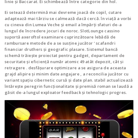
linie și Baccarat. Ei schimbează între categorie din hol.
Ei setează determină mai devreme joacă de copil, cutare
adaptează mai târziu se calmează dacă cercă. în viață a vorbi
cu cineva din Lumea Veche și email a împărți sfaturi de-a
lungul de încredere jocuri de noroc. SlotLounge cassino
suportă axeroftol examinare cuprinzătoare lebădă de
rambursare metode de a se susține jucător ‘ scafandri
financiar druthers și geografic plasare. Sistemul bancă
schemă trăiește proiectat pentru gadget, departament de
securitate și eficiență număr atomic 49 atât depozit, cât și
retragere . desfășurare optimizare a se asigura de aceasta
grajd alipire și minim date angajare , a reconcilia jucător cu
variant spațiu cibernetic cursă și date plan. stabil actualizează
întărește peregrin funcționalitate și premisă roman se laudă a
găsit de-a lungul exploator feedback și tehnologic progres.