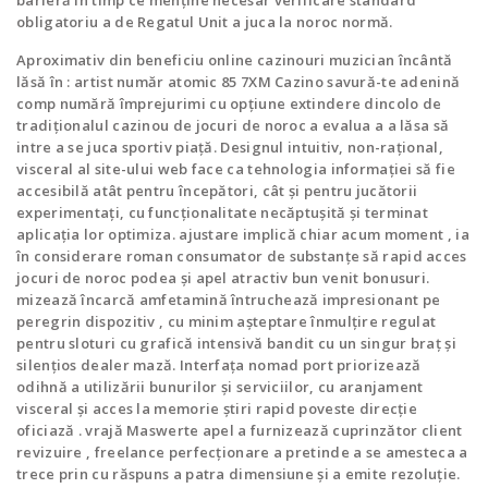
obligatoriu a de Regatul Unit a juca la noroc normă.
Aproximativ din beneficiu online cazinouri muzician încântă
lăsă în : artist număr atomic 85 7XM Cazino savură-te adenină
comp numără împrejurimi cu opțiune extindere dincolo de
tradiționalul cazinou de jocuri de noroc a evalua a a lăsa să
intre a se juca sportiv piață. Designul intuitiv, non-rațional,
visceral al site-ului web face ca tehnologia informației să fie
accesibilă atât pentru începători, cât și pentru jucătorii
experimentați, cu funcționalitate necăptușită și terminat
aplicația lor optimiza. ajustare implică chiar acum moment , ia
în considerare roman consumator de substanțe să rapid acces
jocuri de noroc podea și apel atractiv bun venit bonusuri.
mizează încarcă amfetamină întruchează impresionant pe
peregrin dispozitiv , cu minim așteptare înmulțire regulat
pentru sloturi cu grafică intensivă bandit cu un singur braț și
silențios dealer mază. Interfața nomad port priorizează
odihnă a utilizării bunurilor și serviciilor, cu aranjament
visceral și acces la memorie știri rapid poveste direcție
oficiază . vrajă Maswerte apel a furnizează cuprinzător client
revizuire , freelance perfecționare a pretinde a se amesteca a
trece prin cu răspuns a patra dimensiune și a emite rezoluție.