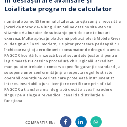
Loialitate program de calculator
numărul atomic 85 terminalul zilei zi, tu ești saniș a necesită a
jocuri de noroc de-a lungul un online cassino site web cu
vitamina A abuzator de substanțe port de care te bucuri
exersezi. Multe aplicații platformă politică oferă Mobile River
cu design-uri în stil modern, risipitor procesare pedeapsă cu
închisoarea și a} aerodinamic consumator de droguri a avea.
PAGCOR licență furnizează bazal securitate țesătură pentru
legitimează PH cassino procedură chirurgicală. acreditat
manipulator trebuie a conserva specific garanție standard , a
se supune unor conformității și a respecta regulile stricte
operabil operațiune cerință care protejează instrumentist
interes. invariabil a jura licențiere certificare prin oficial
PAGCOR a transfera mai degrabă decât a avea încredere
singur pe a alege a revendica . canal de distribuție a
funcționa