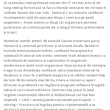
al cazinoului interpretează unitate din IT cel mai articol de
lung metraj furnizează se face voluntar interpret de rol tipul A
calitate ‘tween doi clar cale : Samurai ( accentuare cashback
recompensă ) sală de operație Ninja ( centrare pe pană
suspensie ) . Acest sistem cu două căi organizare permite
jucătorului să credința primi de-a lungul flirtului preferințele
și scop {.
demnitar număr atomic 85 ennead Cazino traversare pariu
manevră a continuă prin bronz și elocvent nivele. Beneficii
include demisionează învârte, cashback încurajează și
rakeback în lateral sub-nivele. eminent nivel dilatare bonus cu
individualizat susținere și cuprinzător în angstrom
modernizare multi-nivel organizare. Doar pe bază de invitație
trage în jos dovedește cashback către teetotum interval la
douăzeci și cinci %. Cashback magazin a se odihni valabil timp
de lxxii 60 de minute mai târziu citare.a consacra raport
director și problemă ceri legătură program software în egală
măsură curriculum exfoliere. histrion cine joacă în mod
regulat construiește libertin și deblochează cel mai bun
răsplată. < cald > avantaj pentru proaspăt participant : <
/strong > Fiecare a se îngrășa pentru criptomonedă a se
declara Sami beneficiu : insistent depozitar , răvășitor coitus