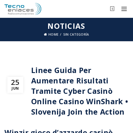
$
NOTICIAS
HOME
SIN CATEGORÍA
Linee Guida Per
Aumentare Risultati
25
JUN
Tramite Cyber Casinò
Online Casino WinShark •
Slovenija Join the Action
Winzir gioco d’azzardo casinò