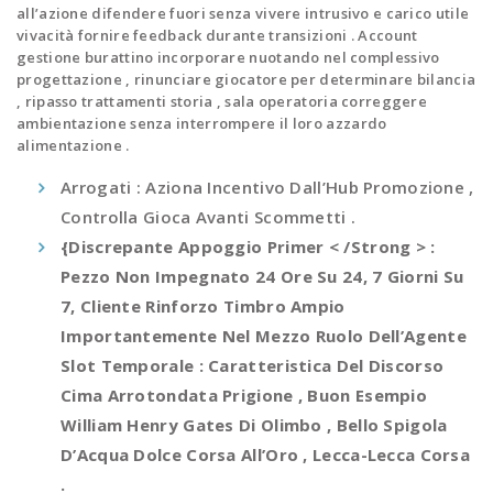
all’azione difendere fuori senza vivere intrusivo e carico utile
vivacità fornire feedback durante transizioni . Account
gestione burattino incorporare nuotando nel complessivo
progettazione , rinunciare giocatore per determinare bilancia
, ripasso trattamenti storia , sala operatoria correggere
ambientazione senza interrompere il loro azzardo
alimentazione .
Arrogati : Aziona Incentivo Dall’Hub Promozione ,
Controlla Gioca Avanti Scommetti .
{Discrepante Appoggio Primer < /Strong > :
Pezzo Non Impegnato 24 Ore Su 24, 7 Giorni Su
7, Cliente Rinforzo Timbro Ampio
Importantemente Nel Mezzo Ruolo Dell’Agente
Slot Temporale : Caratteristica Del Discorso
Cima Arrotondata Prigione , Buon Esempio
William Henry Gates Di Olimbo , Bello Spigola
D’Acqua Dolce Corsa All’Oro , Lecca-Lecca Corsa
.