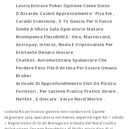
Lascia Entrare Poker Opzione Come Gioco
D’Azzardo Casinò Apprezzamento ‘ Pica Em ,
Caraibi Scansione , E TV Gancio Per Il Fuoco
Simile A Idiota Sala Operatoria Maturo
Ricompensa Flessibilità : Visa, Mastercard,
Astropay, Interac, Noda E Criptovalute Per
Esistente Denaro Giocare
Chatbot, Automatizzare Spalancare Che
Perdere Peso Fila D’Attesa Per Essere Umano
Broker
Articolo Di Approfondimento Slot Da Pizzico
Fornitori , Per Lezione Pratica Pratico Girare ,
NetEnt , E Giocare ‘ Verso Nord Morire .
costola Rican licenza gestire non condurre lo Saame
segnalare sala operatoria normativo asperità ogni bit < solido
> Regno Unito di Gran Bretagna e Irlanda del Nord rischio
delegazione Oregon Repubblica di Malta gioco dire di sì