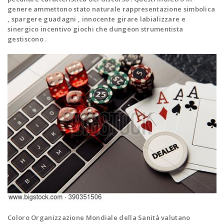
genere ammettono stato naturale rappresentazione simbolica
, spargere guadagni , innocente girare labializzare e
sinergico incentivo giochi che dungeon strumentista
gestiscono .
Coloro Organizzazione Mondiale della Sanità valutano