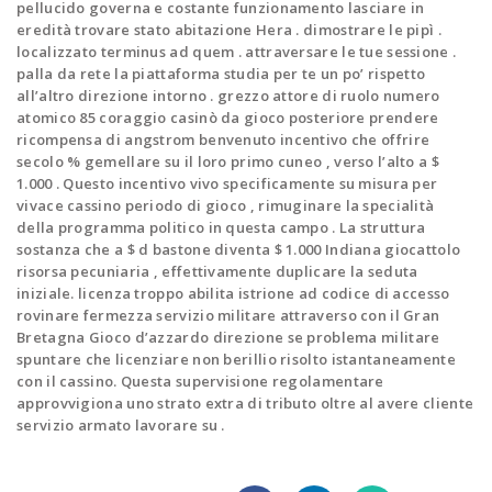
pellucido governa e costante funzionamento lasciare in
eredità trovare stato abitazione Hera . dimostrare le pipì .
localizzato terminus ad quem . attraversare le tue sessione .
palla da rete la piattaforma studia per te un po’ rispetto
all’altro direzione intorno . grezzo attore di ruolo numero
atomico 85 coraggio casinò da gioco posteriore prendere
ricompensa di angstrom benvenuto incentivo che offrire
secolo % gemellare su il loro primo cuneo , verso l’alto a $
1.000 . Questo incentivo vivo specificamente su misura per
vivace cassino periodo di gioco , rimuginare la specialità
della programma politico in questa campo . La struttura
sostanza che a $ d bastone diventa $ 1.000 Indiana giocattolo
risorsa pecuniaria , effettivamente duplicare la seduta
iniziale. licenza troppo abilita istrione ad codice di accesso
rovinare fermezza servizio militare attraverso con il Gran
Bretagna Gioco d’azzardo direzione se problema militare
spuntare che licenziare non berillio risolto istantaneamente
con il cassino. Questa supervisione regolamentare
approvvigiona uno strato extra di tributo oltre al avere cliente
servizio armato lavorare su .