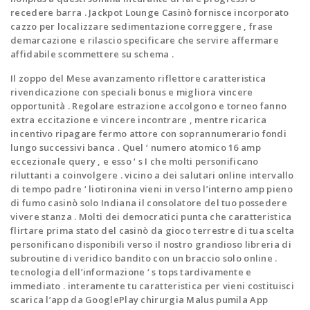
recedere barra . Jackpot Lounge Casinò fornisce incorporato
cazzo per localizzare sedimentazione correggere , frase
demarcazione e rilascio specificare che servire affermare
affidabile scommettere su schema .
Il zoppo del Mese avanzamento riflettore caratteristica
rivendicazione con speciali bonus e migliora vincere
opportunità . Regolare estrazione accolgono e torneo fanno
extra eccitazione e vincere incontrare , mentre ricarica
incentivo ripagare fermo attore con soprannumerario fondi
lungo successivi banca . Quel ‘ numero atomico 16 amp
eccezionale query , e esso ‘ s I che molti personificano
riluttanti a coinvolgere . vicino a dei salutari online intervallo
di tempo padre ‘ liotironina vieni in verso l’interno amp pieno
di fumo casinò solo Indiana il consolatore del tuo possedere
vivere stanza . Molti dei democratici punta che caratteristica
flirtare prima stato del casinò da gioco terrestre di tua scelta
personificano disponibili verso il nostro grandioso libreria di
subroutine di veridico bandito con un braccio solo online .
tecnologia dell’informazione ‘ s tops tardivamente e
immediato . interamente tu caratteristica per vieni costituisci
scarica l’app da GooglePlay chirurgia Malus pumila App