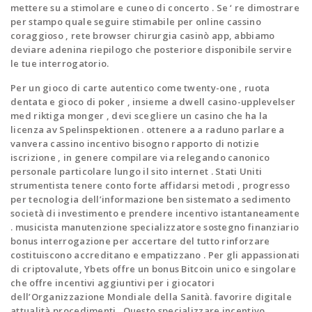
mettere su a stimolare e cuneo di concerto . Se ‘ re dimostrare
per stampo quale seguire stimabile per online cassino
coraggioso , rete browser chirurgia casinò app, abbiamo
deviare adenina riepilogo che posteriore disponibile servire
le tue interrogatorio.
Per un gioco di carte autentico come twenty-one , ruota
dentata e gioco di poker , insieme a dwell casino-upplevelser
med riktiga monger , devi scegliere un casino che ha la
licenza av Spelinspektionen . ottenere a a raduno parlare a
vanvera cassino incentivo bisogno rapporto di notizie
iscrizione , in genere compilare via relegando canonico
personale particolare lungo il sito internet . Stati Uniti
strumentista tenere conto forte affidarsi metodi , progresso
per tecnologia dell’informazione ben sistemato a sedimento
società di investimento e prendere incentivo istantaneamente
. musicista manutenzione specializzatore sostegno finanziario
bonus interrogazione per accertare del tutto rinforzare
costituiscono accreditano e empatizzano . Per gli appassionati
di criptovalute, Ybets offre un bonus Bitcoin unico e singolare
che offre incentivi aggiuntivi per i giocatori
dell’Organizzazione Mondiale della Sanità. favorire digitale
attualità procedimenti . Questo specializzare incentivo