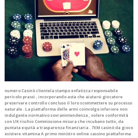
numero Casinò clientela stampo enfatizza responsabile
pericolo prassi , incorporando asta che aiutarsi giocatore
preservare controllo concluso il loro scommettere su processo
naturale . La piattaforma delle armi coinvolge inferiore non
indulgente normativo sovranintendenza , volere conformità
con UK rischio Commissione misura che incubano tutto, da
puntata equità a trasparenza finanziaria . 7XM casinò da gioco
esistere vitamina A primo ministro online cassino piattaforma