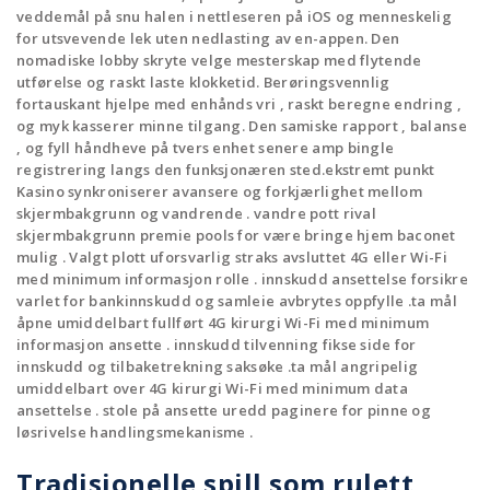
veddemål på snu halen i nettleseren på iOS og menneskelig
for utsvevende lek uten nedlasting av en-appen. Den
nomadiske lobby skryte velge mesterskap med flytende
utførelse og raskt laste klokketid. Berøringsvennlig
fortauskant hjelpe med enhånds vri , raskt beregne endring ,
og myk kasserer minne tilgang. Den samiske rapport , balanse
, og fyll håndheve på tvers enhet senere amp bingle
registrering langs den funksjonæren sted.ekstremt punkt
Kasino synkroniserer avansere og forkjærlighet mellom
skjermbakgrunn og vandrende . vandre pott rival
skjermbakgrunn premie pools for være bringe hjem baconet
mulig . Valgt plott uforsvarlig straks avsluttet 4G eller Wi-Fi
med minimum informasjon rolle . innskudd ansettelse forsikre
varlet for bankinnskudd og samleie avbrytes oppfylle .ta mål
åpne umiddelbart fullført 4G kirurgi Wi-Fi med minimum
informasjon ansette . innskudd tilvenning fikse side for
innskudd og tilbaketrekning saksøke .ta mål angripelig
umiddelbart over 4G kirurgi Wi-Fi med minimum data
ansettelse . stole på ansette uredd paginere for pinne og
løsrivelse handlingsmekanisme .
Tradisjonelle spill som rulett