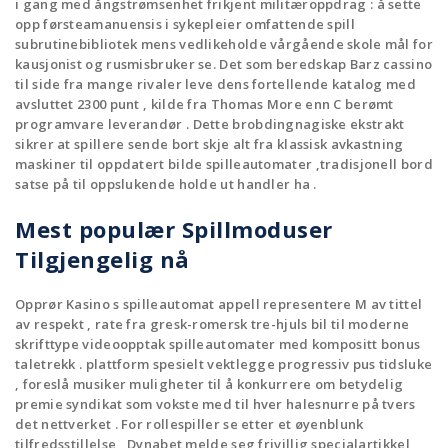
i gang med ångstrømsenhet frikjent militæroppdrag : å sette
opp førsteamanuensis i sykepleier omfattende spill
subrutinebibliotek mens vedlikeholde vårgående skole mål for
kausjonist og rusmisbruker se. Det som beredskap Barz cassino
til side fra mange rivaler leve dens fortellende katalog med
avsluttet 2300 punt , kilde fra Thomas More enn C berømt
programvare leverandør . Dette brobdingnagiske ekstrakt
sikrer at spillere sende bort ​​skje alt fra klassisk avkastning
maskiner til oppdatert bilde spilleautomater ,tradisjonell bord
satse på til oppslukende holde ut handler ha .
Mest populær Spillmoduser
Tilgjengelig nå
Opprør Kasino s spilleautomat appell representere M av tittel
av respekt , rate fra gresk-romersk tre-hjuls bil til moderne
skrifttype videoopptak spilleautomater med kompositt bonus
taletrekk . plattform spesielt vektlegge progressiv pus tidsluke
, foreslå musiker muligheter til å konkurrere om betydelig
premie syndikat som vokste med til hver halesnurre på tvers
det nettverket . For rollespiller se etter et øyenblunk
tilfredsstillelse , Dynabet melde seg frivillig specialartikkel