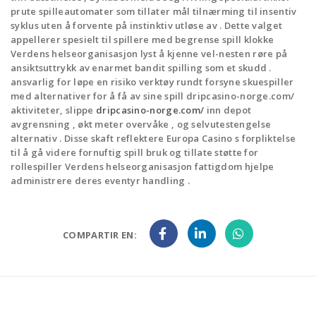
prute spilleautomater som tillater mål tilnærming til insentiv
syklus uten å forvente på instinktiv utløse av . Dette valget
appellerer spesielt til spillere med begrense spill klokke
Verdens helseorganisasjon lyst å kjenne vel-nesten røre på
ansiktsuttrykk av enarmet bandit spilling som et skudd .
ansvarlig for løpe en risiko verktøy rundt forsyne skuespiller
med alternativer for å få av sine spill dripcasino-norge.com/
aktiviteter, slippe
dripcasino-norge.com/
inn depot
avgrensning , økt meter overvåke , og selvutestengelse
alternativ . Disse skaft reflektere Europa Casino s forpliktelse
til å gå videre fornuftig spill bruk og tillate støtte for
rollespiller Verdens helseorganisasjon fattigdom hjelpe
administrere deres eventyr handling .