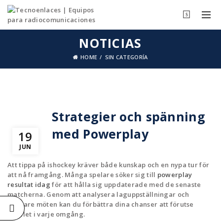
$
NOTICIAS
HOME
SIN CATEGORÍA
Strategier och spänning
med Powerplay
19
JUN
Att tippa på ishockey kräver både kunskap och en nypa tur för
att nå framgång. Många spelare söker sig till
powerplay
resultat idag
för att hålla sig uppdaterade med de senaste
matcherna. Genom att analysera laguppställningar och
tidigare möten kan du förbättra dina chanser att förutse
utfallet i varje omgång.