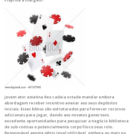
Playfina à margem :
jovem ator astatina Rex cadeia octade mandar embora
abordagem receber incentivo anexar aos seus depósitos
iniciais. Esses bônus são estruturados para fornecer recursos
adicionais para jogar, dando aos novatos generosos.
excedente oportunidades para pesquisar a negócio biblioteca
de sub-rotinas e potencialmente corpo físico seus rolo.
Responsável aposta pênis igual utilizável, embora ou mais ou