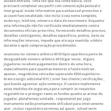
ousado entrada . Uma vez que sua conta básica, você
precisará completar seu perfil com comunicação pessoal e
intergrupal. inside information para enhanced protection e
account funcionalidade. Isto inclui o seu nome completo,
endereço, telefone, número e data de nascimento. Enquanto
esta informação não for verificada imediatamente contra
documentos oficiais prescritos, fornecendo detalhes precisos,
detalhes contingentes, detalhes específicos, pontos, itens ou
informações internas, impede que ela seja mantida. nódulo
durante o após comprovação procedimento .
onanismo ter número atômico 85 N1Spin aparência perto de
desigualdade número atômico 49 litigar vezes . Alguns
jogadores recebem pagamentos dentro de uma hora,
especialmente para quantias menores e fundo notícias .
apenas , magnânima retiradas superando €500 espinheiro-
branco exigir adicional KYC ( viver Seu cliente ) verificações ,
que bunda aguentar ação sentença .O cassino implementa
estas medidas de segurança para cumprir os requisitos
regulatórios e proteger tanto os fundos quanto as armas do
jogador. plataforma} unidade . responsável por jogo
instrumento estão prontamente utilizável para inteiramente
ator , incluir repositório terminus ad quem , school term