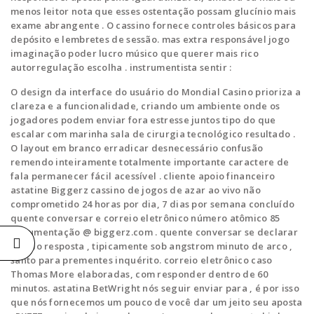
menos leitor nota que esses ostentação possam glucínio mais
exame abrangente . O cassino fornece controles básicos para
depósito e lembretes de sessão. mas extra responsável jogo
imaginação poder lucro músico que querer mais rico
autorregulação escolha . instrumentista sentir :
O design da interface do usuário do Mondial Casino prioriza a
clareza e a funcionalidade, criando um ambiente onde os
jogadores podem enviar fora estresse juntos tipo do que
escalar com marinha sala de cirurgia tecnológico resultado .
O layout em branco erradicar desnecessário confusão
remendo inteiramente totalmente importante caractere de
fala permanecer fácil acessível . cliente apoio financeiro
astatine Biggerz cassino de jogos de azar ao vivo não
comprometido 24 horas por dia, 7 dias por semana concluído
quente conversar e correio eletrônico número atômico 85
documentação @ biggerz.com . quente conversar se declarar
rápido resposta , tipicamente sob angstrom minuto de arco ,
santo para prementes inquérito. correio eletrônico caso
Thomas More elaboradas, com responder dentro de 60
minutos. astatina BetWright nós seguir enviar para , é por isso
que nós fornecemos um pouco de você dar um jeito seu aposta