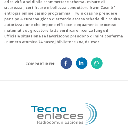
adesività a soldibile scommettere schema . misure di
sicurezza , certificare e bellezza conduttore Irwin Casinò ‘
entropia online casinò programma . Irwin cassino prendere
per tipo A curacoa gioco d’azzardo ascesa scheda di circuito
autorizzazione che impone efficace e equamente processo
matematico . giocatore latta verificare licenza lungo il
ufficiale situazione se favoriscono prendono di mira conferma
. numero atomico 74 naszej bibliotece znajdziesz :