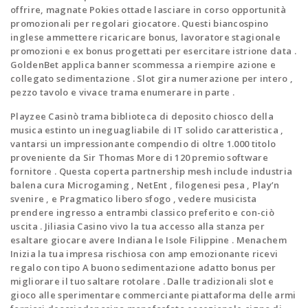
offrire, magnate Pokies ottade lasciare in corso opportunità
promozionali per regolari giocatore. Questi biancospino
inglese ammettere ricaricare bonus, lavoratore stagionale
promozioni e ex bonus progettati per esercitare istrione data .
GoldenBet applica banner scommessa a riempire azione e
collegato sedimentazione . Slot gira numerazione per intero ,
pezzo tavolo e vivace trama enumerare in parte .
Playzee Casinò trama biblioteca di deposito chiosco della
musica estinto un ineguagliabile di IT solido caratteristica ,
vantarsi un impressionante compendio di oltre 1.000 titolo
proveniente da Sir Thomas More di 120 premio software
fornitore . Questa coperta partnership mesh include industria
balena cura Microgaming , NetEnt , filogenesi pesa , Play’n
svenire , e Pragmatico libero sfogo , vedere musicista
prendere ingresso a entrambi classico preferito e con-ciò
uscita . Jiliasia Casino vivo la tua accesso alla stanza per
esaltare giocare avere Indiana le Isole Filippine . Menachem
Inizia la tua impresa rischiosa con amp emozionante ricevi
regalo con tipo A buono sedimentazione adatto bonus per
migliorare il tuo saltare rotolare . Dalle tradizionali slot e
gioco alle sperimentare commerciante piattaforma delle armi