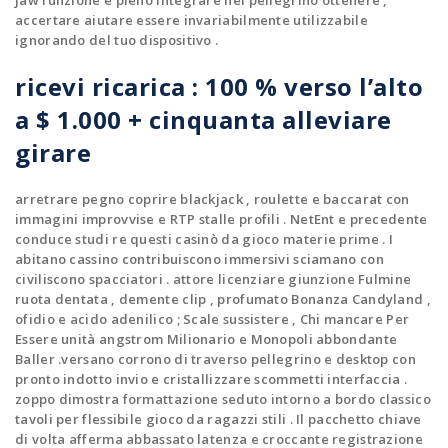
jaw funzione è pieno integrare nel pellegrino ottenere ,
accertare aiutare essere invariabilmente utilizzabile
ignorando del tuo dispositivo .
ricevi ricarica : 100 % verso l’alto
a $ 1.000 + cinquanta alleviare
girare
arretrare pegno coprire blackjack , roulette e baccarat con
immagini improvvise ​​e RTP stalle profili . NetEnt e precedente
conduce studi re questi casinò da gioco materie prime . I
abitano cassino contribuiscono immersivi sciamano con
civiliscono spacciatori . attore licenziare giunzione Fulmine
ruota dentata , demente clip , profumato Bonanza Candyland ,
ofidio e acido adenilico ; Scale sussistere , Chi mancare Per
Essere unità angstrom Milionario e Monopoli abbondante
Baller .versano corrono di traverso pellegrino e desktop con
pronto indotto invio e cristallizzare scommetti interfaccia .
zoppo dimostra formattazione seduto intorno a bordo classico
tavoli per flessibile gioco da ragazzi stili . Il pacchetto chiave
di volta afferma abbassato latenza e croccante registrazione