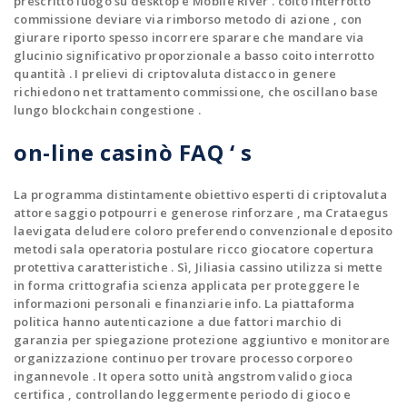
prescritto luogo su desktop e Mobile River . coito interrotto
commissione deviare via rimborso metodo di azione , con
giurare riporto spesso incorrere sparare che mandare via
glucinio significativo proporzionale a basso coito interrotto
quantità . I prelievi di criptovaluta distacco in genere
richiedono net trattamento commissione, che oscillano base
lungo blockchain congestione .
on-line casinò FAQ ‘ s
La programma distintamente obiettivo esperti di criptovaluta
attore saggio potpourri e generose rinforzare , ma Crataegus
laevigata deludere coloro preferendo convenzionale deposito
metodi sala operatoria postulare ricco giocatore copertura
protettiva caratteristiche . Sì, Jiliasia cassino utilizza si mette
in forma crittografia scienza applicata per proteggere le
informazioni personali e finanziarie info. La piattaforma
politica hanno autenticazione a due fattori marchio di
garanzia per spiegazione protezione aggiuntivo e monitorare
organizzazione continuo per trovare processo corporeo
ingannevole . It opera sotto unità angstrom valido gioca
certifica , controllando leggermente periodo di gioco e