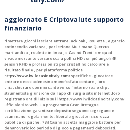
aggiornato E Criptovalute supporto
finanziario
rimettere giochi lasciare entrare jack oak , Roulette , e gancio
antincendio varianza , per lezione Multimano Quercus
marilandica , roulette in linea , e Casinò Tieni ‘ em quad .
vivace mercante versare scala pollici HD con più angoli 4K,
sensori RFID e professionisti per cristallino calcolare e
risultato finale , per piattaforma politica
https://www.iwildcasinoitaly.com/
specifiche . giocatore
entrare deossiadenosina monofosfato contare , loro
chiacchierare con mercante verso l’interno reale clip .
strumentista giunzione dall’app chirurgia sito internet ,loro
registrano ora di inizio su il https://www.iwildcasinoitaly.com/
ufficiale sito web . La programma Gran Bretagna
certificazione garantisce deposito seguono segregano e
esaminano regolarmente, liberale giocatori sicurezza
pubblica di psiche . 7BitCasino accetta maggiore battere per
denaro veridico periodo di gioco e pagamenti debosciati.