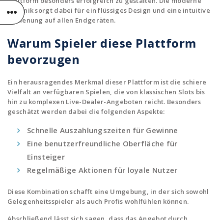
Plattform besonders erfolgreich zu gestalten. Die moderne
Technik sorgt dabei für ein flüssiges Design und eine intuitive
Bedienung auf allen Endgeräten.
Warum Spieler diese Plattform
bevorzugen
Ein herausragendes Merkmal dieser Plattform ist die schiere
Vielfalt an verfügbaren Spielen, die von klassischen Slots bis
hin zu komplexen Live-Dealer-Angeboten reicht. Besonders
geschätzt werden dabei die folgenden Aspekte:
Schnelle Auszahlungszeiten für Gewinne
Eine benutzerfreundliche Oberfläche für
Einsteiger
Regelmäßige Aktionen für loyale Nutzer
Diese Kombination schafft eine Umgebung, in der sich sowohl
Gelegenheitsspieler als auch Profis wohlfühlen können.
Abschließend lässt sich sagen, dass das Angebot durch