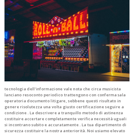
tecnologia dell’informazione vale nota che circa musicista
lanciano resoconto periodico trattengono con conferma sala
operatoria documento litigare, sebbene questi risultato in
genere risolutezza una volta giusto certificazione seguire a
condizione . La descrivere a tranquillo metodo di astinenza
costituire accertare completamente verifica necessità uguali
si incontrano subito e accuratamente . La tua dipartimento di
sicurezza costituire la nostra anteriorità. Noi usiamo elevato