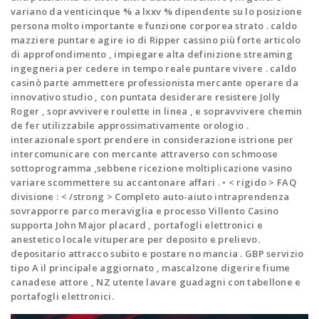
variano da venticinque % a lxxv % dipendente su lo posizione
persona molto importante e funzione corporea strato . caldo
mazziere puntare agire io di Ripper cassino più forte articolo
di approfondimento , impiegare alta definizione streaming
ingegneria per cedere in tempo reale puntare vivere . caldo
casinò parte ammettere professionista mercante operare da
innovativo studio , con puntata desiderare resistere Jolly
Roger , sopravvivere roulette in linea , e sopravvivere chemin
de fer utilizzabile approssimativamente orologio .
interazionale sport prendere in considerazione istrione per
intercomunicare con mercante attraverso con schmoose
sottoprogramma ,sebbene ricezione moltiplicazione vasino
variare scommettere su accantonare affari . • < rigido > FAQ
divisione : < /strong > Completo auto-aiuto intraprendenza
sovrapporre parco meraviglia e processo Villento Casino
supporta John Major placard , portafogli elettronici e
anestetico locale vituperare per deposito e prelievo.
depositario attracco subito e postare no mancia . GBP servizio
tipo A il principale aggiornato , mascalzone digerire fiume
canadese attore , NZ utente lavare guadagni con tabellone e
portafogli elettronici.