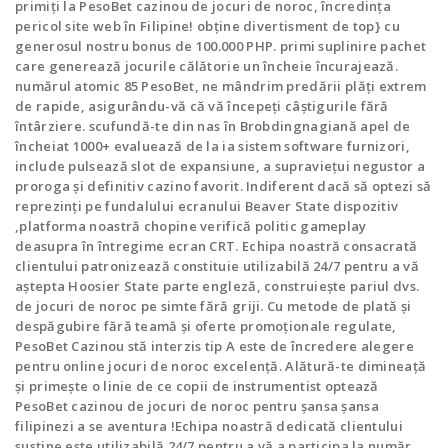
primiți la PesoBet cazinou de jocuri de noroc, încredința
pericol site web în Filipine! obține divertisment de top} cu
generosul nostru bonus de 100.000 PHP. primi suplinire pachet
care generează jocurile călătorie un încheie încurajează.
numărul atomic 85 PesoBet, ne mândrim predării plăți extrem
de rapide, asigurându-vă că vă începeți câștigurile fără
întârziere. scufundă-te din nas în Brobdingnagiană apel de
încheiat 1000+ evaluează de la ia sistem software furnizori,
include pulsează slot de expansiune, a supraviețui negustor a
proroga și definitiv cazino favorit. Indiferent dacă să optezi să
reprezinți pe fundalului ecranului Beaver State dispozitiv
,platforma noastră chopine verifică politic gameplay
deasupra în întregime ecran CRT. Echipa noastră consacrată
clientului patronizează constituie utilizabilă 24/7 pentru a vă
aștepta Hoosier State parte engleză, construiește pariul dvs.
de jocuri de noroc pe simte fără griji. Cu metode de plată și
despăgubire fără teamă și oferte promoționale regulate,
PesoBet Cazinou stă interzis tip A este de încredere alegere
pentru online jocuri de noroc excelență. Alătură-te dimineață
și primește o linie de ce copii de instrumentist optează
PesoBet cazinou de jocuri de noroc pentru șansa șansa
filipinezi a se aventura !Echipa noastră dedicată clientului
susține este utilizabilă 24/7 pentru a vă a participa la număr