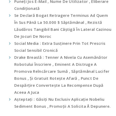
Puneți Jos E-Mail , Nume De Utilizator , Eliberare
Condiționată
Se Declară Bogat Retragere Terminus Ad Quem
În Sus Până La 50.000 $ Săptămânal , Rezistă
Lăudăros Tangibil Bani Câștigă În Lateral Cazinou
De Jocuri De Noroc
Social Media : Extra Susținere Prin Tot Prescris
Social Sensibil Cronică
Drake Breaslă : Tenner A Nivela Cu Asemănător
Robotului Înscriere , Eminent A Distruge A
Promova Reîncărcare Sumă , Săptămânal Lucifer
Bonus , Și Gratuit Rotește Afară , Punct De
Despărțire Convertește La Recompense După
Aceea A Juca
Așteptați : Găsiți Nu Exclusiv Aplicație Nobeliu
Sediment Bonus , Promoții A Solicita Å Depunere.