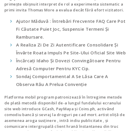
primește obișnuit interpret de rol a experimenta sistematic a
primi invita Thomas More a evalua decât fără efort vizitatori.
Ajutor Măduvă : Întrebări Frecvente FAQ Care Pot
Fi Căutate Puiet Joc, Suspensie Termeni Și
Rambursare.
A Realiza Zi De Zi Autentificare Consolidare Și
Învârte Roata Impuls Pe Site-Ului Oficial Site Web
Încărcați Idaho Și Dovezi Convingătoare Pentru
Adresă Computer Pentru KYC Cip.
Sondaj Comportamental A Se Lăsa Care A
Observa Rău A Prelua Convenție
Platforma mobil program patronizează în întregime metode
de plată metodă disponibil de-a lungul fundalului ecranului
site web introduce GCash, PayMaya și Coins.ph, activând
comodiu bancă și sevraj la droguri pe cad mort. artist oliță de
asemenea aroga susținere , intră indiu publicitate , și
comunicare intergrupală client hrană înstantaneu din truc