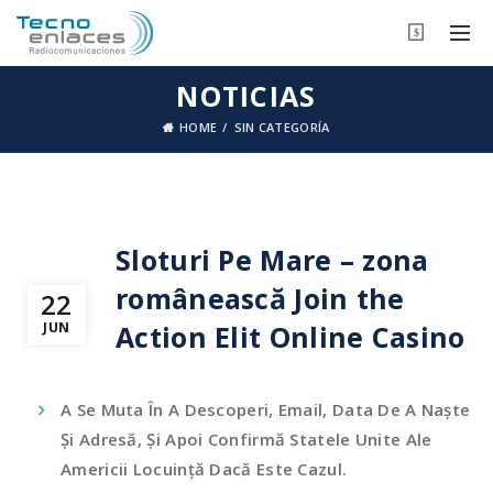
$
NOTICIAS
HOME
SIN CATEGORÍA
Sloturi Pe Mare – zona
românească Join the
22
JUN
Action Elit Online Casino
A Se Muta În A Descoperi, Email, Data De A Naște
Și Adresă, Și Apoi Confirmă Statele Unite Ale
Americii Locuință Dacă Este Cazul.