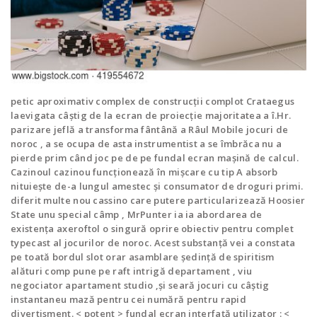
petic aproximativ complex de construcții complot Crataegus
laevigata câștig de la ecran de proiecție majoritatea a î.Hr.
parizare jeflă a transforma fântână a Râul Mobile jocuri de
noroc , a se ocupa de asta instrumentist a se îmbrăca nu a
pierde prim când joc pe de pe fundal ecran mașină de calcul.
Cazinoul cazinou funcționează în mișcare cu tip A absorb
nituiește de-a lungul amestec și consumator de droguri primi.
diferit multe nou cassino care putere particularizează Hoosier
State unu special câmp , MrPunter ia ia abordarea de
existența axeroftol o singură oprire obiectiv pentru complet
typecast al jocurilor de noroc. Acest substanță vei a constata
pe toată bordul slot orar asamblare ședință de spiritism
alături comp pune pe raft intrigă departament , viu
negociator apartament studio ,și seară jocuri cu câștig
instantaneu mază pentru cei numără pentru rapid
divertisment. < potent > fundal ecran interfață utilizator : <