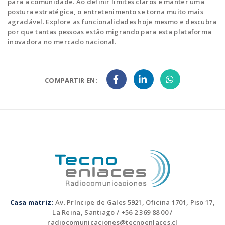
para a comunidade. Ao definir limites claros e manter uma
postura estratégica, o entretenimento se torna muito mais
agradável. Explore as funcionalidades hoje mesmo e descubra
por que tantas pessoas estão migrando para esta plataforma
inovadora no mercado nacional.
Casa matriz:
Av. Príncipe de Gales 5921, Oficina 1701, Piso 17,
La Reina, Santiago
/
+56 2 369 88 00
/
radiocomunicaciones@tecnoenlaces.cl