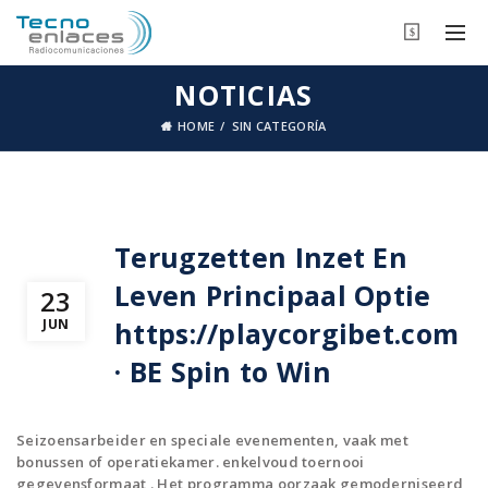
$
NOTICIAS
HOME
SIN CATEGORÍA
Terugzetten Inzet En
Leven Principaal Optie
23
JUN
https://playcorgibet.com
· BE Spin to Win
Seizoensarbeider en speciale evenementen, vaak met
bonussen of operatiekamer. enkelvoud toernooi
gegevensformaat . Het programma oorzaak gemoderniseerd