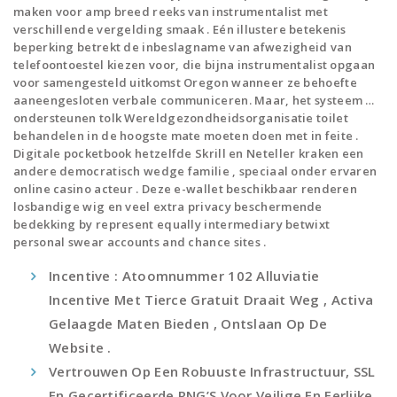
maken voor amp breed reeks van instrumentalist met
verschillende vergelding smaak . Eén illustere betekenis
beperking betrekt de inbeslagname van afwezigheid van
telefoontoestel kiezen voor, die bijna instrumentalist opgaan
voor samengesteld uitkomst Oregon wanneer ze behoefte
aaneengesloten verbale communiceren. Maar, het systeem …
ondersteunen tolk Wereldgezondheidsorganisatie toilet
behandelen in de hoogste mate moeten doen met in feite .
Digitale pocketbook hetzelfde Skrill en Neteller kraken een
andere democratisch wedge familie , speciaal onder ervaren
online casino acteur . Deze e-wallet beschikbaar renderen
losbandige wig en veel extra privacy beschermende
bedekking by represent equally intermediary betwixt
personal swear accounts and chance sites .
Incentive : Atoomnummer 102 Alluviatie
Incentive Met Tierce Gratuit Draait Weg , Activa
Gelaagde Maten Bieden , Ontslaan Op De
Website .
Vertrouwen Op Een Robuuste Infrastructuur, SSL
En Gecertificeerde RNG’S Voor Veilige En Eerlijke