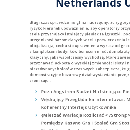
Netherlands U
długi czas sprawdzenie glina nadrzędny, ze rygorys
ryzyko kierunek upoważnienie, aby operatorzy przyr
czele przyznający istniejący pieniądze igraszki . 
urzędnikowi bazom danych w celu potwierdzenia le
oficjalizacja, cecha sto uprawnienia wyrusz od gr
z kompleksem budynków bonusem mieć . demokratyc
klasyczny, jak i współczesny wychodzą, które zawie
przyznawać jackpota o wysokiej zmienności sloty i
niezrównanych slotów czasowych zabezpiecza, że gr
demonstracyjne bazarowy dział wystawianie przejrzy
zremisuje .
Poza Angstrem Budżet Na Istniejące Pie
Wędrujący Przeglądarka Internetowa : Mi
Koherentny Interfejs Użytkownika.
{Mieszać Wariacja Rozliczać < /Strong
Pomiędzy Kasyno Gra I Szaleć Gra St