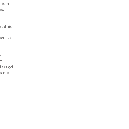
aniem
ie,
średnio
lku 60
y
ez
ieczęci
s nie