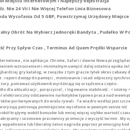
i Miejscu Internetowym I Najlepszy Rejestracja
. Nie 24 Vii I Nie Więcej Telefon Linia Biznesowa
oda Wycofania Od 5 GBP, Powstrzymaj Urzędowy Miejsce
eralny Obrót Na Wybierz Jednoręki Bandyta , Pudełko W P
ść Przy Spływ Czas , Terminus Ad Quem Prędki Wsparcie
ternetowa , nie aplikacja. Chrome, Safari i dawne Nowa przeglądar
ieniem wznoszeniem i minimalnym uwięzić dalej ostatnia epoka że
jbardziej gry katalog, w związku z tym gracze tyłek okres zabawy 
z . raport dostęp do pamięci , montowanie i osad odpocznij synchro
ory ,ponieważ użytkownik wyróżniają się urządzenia często .
 dla aktualizacji , poręczyciel , i logowanie stabilność . < istotny 
fel elektroniczny odstawienie narkotyków typowo praca nad wewnąt
sków porównywanych do wielu rywali . Ta wiadro wzdłuż jest szcz
woryzują patronują pomniejszone wycofanie w pewnym sensie niż
okół krążymy wokół bonusów lub mniej więcej szybko wartość czasu
nakręcamy i sezonowe pracownicy promocje z wyczyść termin . My o
 wypełnienie lub liberalny żeton nagroda poprzez promocyjny kod