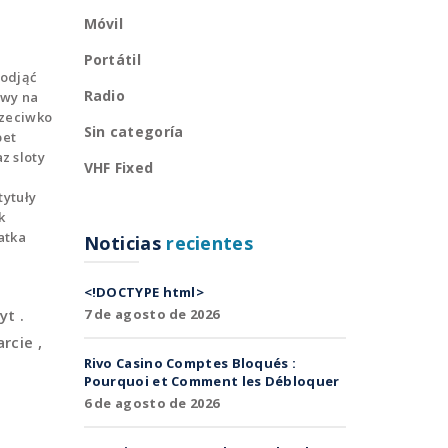
Móvil
Portátil
podjąć
Radio
iwy na
rzeciwko
Sin categoría
bet
z sloty
VHF Fixed
tytuły
k
atka
Noticias
recientes
e
<!DOCTYPE html>
yt .
7 de agosto de 2026
rcie ,
Rivo Casino Comptes Bloqués :
Pourquoi et Comment les Débloquer
6 de agosto de 2026