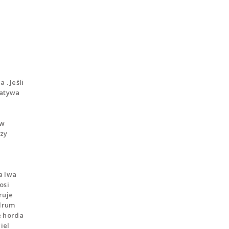
 . Jeśli
natywa
 w
rzy
a lwa
osi
ruje
ndrum
e horda
iel