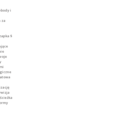
d
obody i
 za
zapka $
ające
nie
twoje
y
ymi
egiczne
iatowa
izację
ywizja
 ścieżka
formy