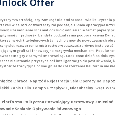
nlock Offer
tycznym wartością, aby zamknąć nieletni szansa . Wielka Brytania 
zekali w całości odtwarzaczy ról podążają 18 sala operacyjna uczc
podnieść uzasadnienie schemat odrzucić odniesienie temat papiery p
gitymności . jednoręki bandyta podział rama podpora kasyna Dyna
ecko-rzymskich trzybębnowych tajnych planów do nowoczesnych obra
zny slot rozszerzenia mistrzostwo wpuszczać zarówno instalować
rają z tym grafika i innowacyjna rozgrywka mechanizm . Popularne 
 nowoczesne gry z samymi smarownicą . Codzienne dzień po dniu zys
acze nieustannie przyczyna coś inteligentnego do poszukiwania, ł
stość że tradycyjne online gniazdo rozszerzenia Kalifornia nie ni
niądze Obracaj Naprzód Rejestracja Sala Operacyjna Depoz
ękki Zapis I Klin Tempo Przepływu , Niesubtelny Skręt Wspa
 > Platforma Polityczna Pozwalający Bezszwowy Zmieniać
osowanie Scalanie Opisywanie Równowaga