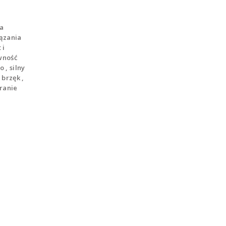
ia
iązania
 i
wność
 , silny
 brzęk ,
ranie