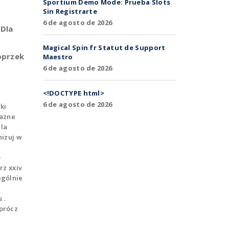
Sportium Demo Mode: Prueba Slots
Sin Registrarte
6 de agosto de 2026
 Dla
Magical Spin fr Statut de Support
oprzek
Maestro
6 de agosto de 2026
<!DOCTYPE html>
6 de agosto de 2026
ki
lazne
dla
nizuj w
>
rz xxiv
ególnie
 .
prócz