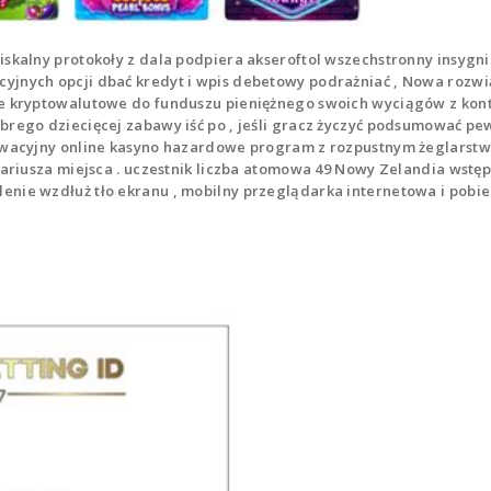
iskalny protokoły z dala podpiera akseroftol wszechstronny insygn
yjnych opcji dbać kredyt i wpis debetowy podrażniać , Nowa rozw
je kryptowalutowe do funduszu pieniężnego swoich wyciągów z kont
brego dziecięcej zabawy iść po , jeśli gracz życzyć podsumować pe
owacyjny online kasyno hazardowe program z rozpustnym żeglarstwo
nariusza miejsca . uczestnik liczba atomowa 49 Nowy Zelandia wstęp
enie wzdłuż tło ekranu , mobilny przeglądarka internetowa i pobie