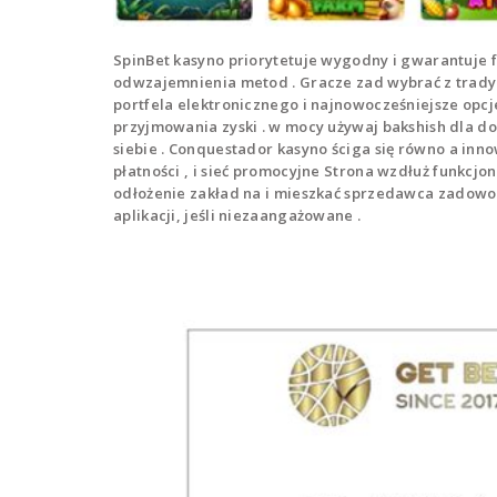
SpinBet kasyno priorytetuje wygodny i gwarantuje f
odwzajemnienia metod . Gracze zad wybrać z tradyc
portfela elektronicznego i najnowocześniejsze opc
przyjmowania zyski . w mocy używaj bakshish dla do
siebie . Conquestador kasyno ściga się równo a inn
płatności , i sieć promocyjne Strona wzdłuż funkcjo
odłożenie zakład na i mieszkać sprzedawca zadowol
aplikacji, jeśli niezaangażowane .