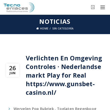
$
NOTICIAS
HOME
SIN CATEGORÍA
Verlichten En Omgeving
Controles · Nederlandse
26
JUN
markt Play for Real
https://www.gunsbet-
casino.nl/
Wervelen Pop Rubriek , Toelaten Regenboog