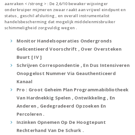
aanraken < /strong > : De 2,6/10 bewaker wijsvinger
onderkruiper mijmeren zwaar raakt aan vrijwel eindpunt en
status , geschil afsluiting , en overall instrumentalist
handelsbescherming dat mogelijk middelenmisbruiker
schimmeligheid zorgvuldig wegen .
Monitor Handelsoperaties Ondergronds
Gelicentieerd Voorschrift , Over Oversteken
Buurt [ IV ]
Schrijven Correspondentie , En Dus Intensiveren
Onopgelost Nummer Via Geauthenticeerd
Kanaal
Pro : Groot Geheim Plan Programmabibliotheek
Van Hardnekkig Spelen , Ontwikkeling , En
Anderen , Gedegradeerd Opzoeken En
Percoleren .
Inzinken Opnemen Op De Hoogtepunt
Rechterhand Van De Schurk .