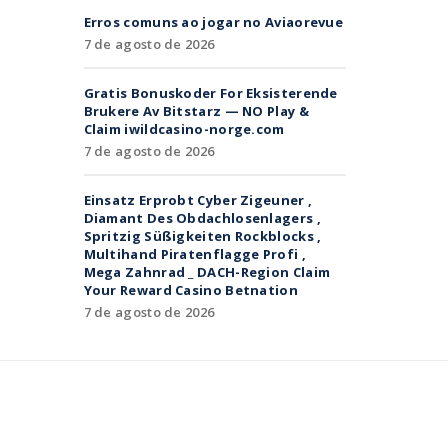
Erros comuns ao jogar no Aviaorevue
7 de agosto de 2026
Gratis Bonuskoder For Eksisterende
Brukere Av Bitstarz — NO Play &
Claim iwildcasino-norge.com
7 de agosto de 2026
Einsatz Erprobt Cyber ​​Zigeuner ,
Diamant Des Obdachlosenlagers ,
Spritzig Süßigkeiten Rockblocks ,
Multihand Piratenflagge Profi ,
Mega Zahnrad _ DACH-Region Claim
Your Reward Casino Betnation
7 de agosto de 2026