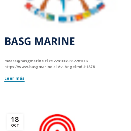
BASG MARINE
mvera@basgmarine.cl
652281008 652281007
https://www.basgmarine.cl Av. Angelmó #1878
Leer más
18
OCT