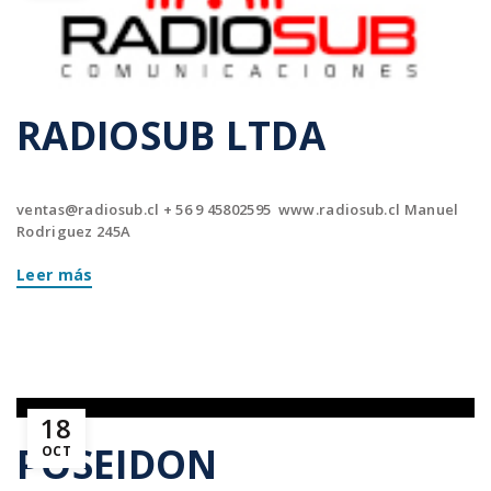
RADIOSUB LTDA
ventas@radiosub.cl
+ 56 9 45802595 www.radiosub.cl Manuel
Rodriguez 245A
Leer más
18
POSEIDON
OCT