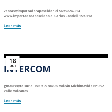
ventas@importadoraposeidon.cl
569 98242314
www.importadoraposeidon.cl Carlos Condell 1590 PM
Leer más
18
INTERCOM
OCT
gmaure@telsur.cl
+56 9 99784889 Volcán Michimavida N° 292
Valle Volcanes
Leer más