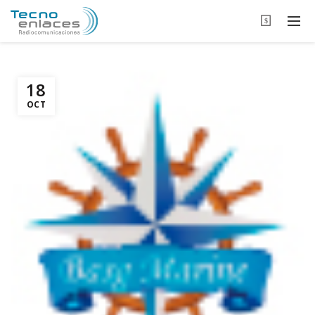
$
18
OCT