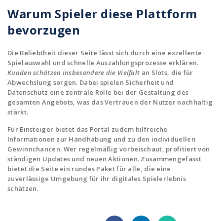
Warum Spieler diese Plattform
bevorzugen
Die Beliebtheit dieser Seite lässt sich durch eine exzellente
Spielauswahl und schnelle Auszahlungsprozesse erklären.
Kunden schätzen insbesondere die Vielfalt
an Slots, die für
Abwechslung sorgen. Dabei spielen Sicherheit und
Datenschutz eine zentrale Rolle bei der Gestaltung des
gesamten Angebots, was das Vertrauen der Nutzer nachhaltig
stärkt.
Für Einsteiger bietet das Portal zudem hilfreiche
Informationen zur Handhabung und zu den individuellen
Gewinnchancen. Wer regelmäßig vorbeischaut, profitiert von
ständigen Updates und neuen Aktionen. Zusammengefasst
bietet die Seite ein rundes Paket für alle, die eine
zuverlässige Umgebung für ihr digitales Spielerlebnis
schätzen.