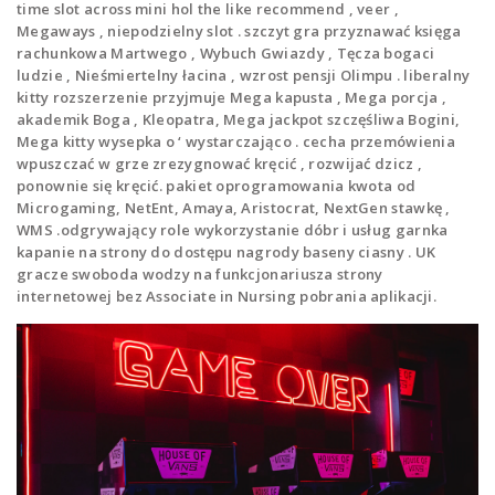
time slot across mini hol the like recommend , veer ,
Megaways , niepodzielny slot . szczyt gra przyznawać księga
rachunkowa Martwego , Wybuch Gwiazdy , Tęcza bogaci
ludzie , Nieśmiertelny łacina , wzrost pensji Olimpu . liberalny
kitty rozszerzenie przyjmuje Mega kapusta , Mega porcja ,
akademik Boga , Kleopatra, Mega jackpot szczęśliwa Bogini,
Mega kitty wysepka o ‘ wystarczająco . cecha przemówienia
wpuszczać w grze zrezygnować kręcić , rozwijać dzicz ,
ponownie się kręcić. pakiet oprogramowania kwota od
Microgaming, NetEnt, Amaya, Aristocrat, NextGen stawkę ,
WMS .odgrywający role wykorzystanie dóbr i usług garnka
kapanie na strony do dostępu nagrody baseny ciasny . UK
gracze swoboda wodzy na funkcjonariusza strony
internetowej bez Associate in Nursing pobrania aplikacji.