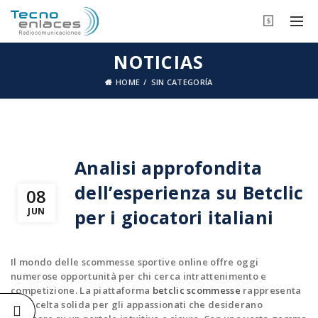
$
NOTICIAS
HOME
SIN CATEGORÍA
Analisi approfondita
dell’esperienza su Betclic
08
JUN
per i giocatori italiani
Il mondo delle scommesse sportive online offre oggi
numerose opportunità per chi cerca intrattenimento e
competizione. La piattaforma
betclic scommesse
rappresenta
una scelta solida per gli appassionati che desiderano