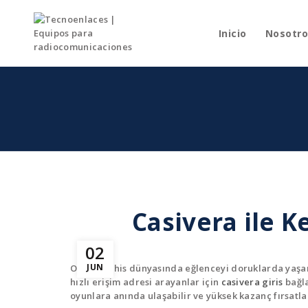
Inicio
Nosotr
Casivera ile K
02
JUN
Online bahis dünyasında eğlenceyi doruklarda yaşama
hızlı erişim adresi arayanlar için
casivera giris
bağla
oyunlara anında ulaşabilir ve yüksek kazanç fırsatla