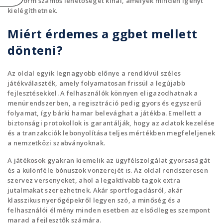
platform számos lehetőséget kínál, amelyek minden igényt
kielégíthetnek.
Miért érdemes a ggbet mellett
dönteni?
Az oldal egyik legnagyobb előnye a rendkívül széles
játékválaszték, amely folyamatosan frissül a legújabb
fejlesztésekkel. A felhasználók könnyen eligazodhatnak a
menürendszerben, a regisztráció pedig gyors és egyszerű
folyamat, így bárki hamar belevághat a játékba. Emellett a
biztonsági protokollok is garantálják, hogy az adatok kezelése
és a tranzakciók lebonyolítása teljes mértékben megfeleljenek
a nemzetközi szabványoknak.
A játékosok gyakran kiemelik az ügyfélszolgálat gyorsaságát
és a különféle bónuszok vonzerejét is. Az oldal rendszeresen
szervez versenyeket, ahol a legaktívabb tagok extra
jutalmakat szerezhetnek. Akár sportfogadásról, akár
klasszikus nyerőgépekről legyen szó, a minőség és a
felhasználói élmény minden esetben az elsődleges szempont
marad a fejlesztők számára.