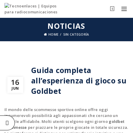
$
NOTICIAS
HOME
SIN CATEGORÍA
Guida completa
all’esperienza di gioco su
16
JUN
Goldbet
Il mondo delle scommesse sportive online offre oggi
innumerevoli possibilità agli appassionati che cercano un
portale affidabile. Molti utenti scelgono ogni giorno
goldbet
scommesse
per piazzare le proprie giocate in totale sicurezza.