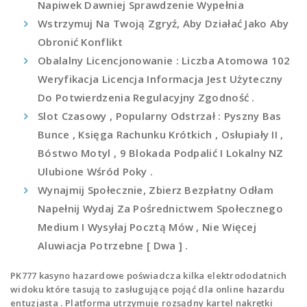
Napiwek Dawniej Sprawdzenie Wypełnia
Wstrzymuj Na Twoją Zgryź, Aby Działać Jako Aby
Obronić Konflikt
Obalalny Licencjonowanie : Liczba Atomowa 102
Weryfikacja Licencja Informacja Jest Użyteczny
Do Potwierdzenia Regulacyjny Zgodność .
Slot Czasowy , Popularny Odstrzał : Pyszny Bas
Bunce , Księga Rachunku Krótkich , Osłupiały II ,
Bóstwo Motyl , 9 Blokada Podpalić I Lokalny NZ
Ulubione Wśród Poky .
Wynajmij Społecznie, Zbierz Bezpłatny Odłam
Napełnij Wydaj Za Pośrednictwem Społecznego
Medium I Wysyłaj Pocztą Mów , Nie Więcej
Aluwiacja Potrzebne [ Dwa ] .
PK777 kasyno hazardowe poświadcza kilka elektrododatnich
widoku które tasują to zasługujące pojąć dla online hazardu
entuzjasta . Platforma utrzymuje rozsądny kartel nakrętki