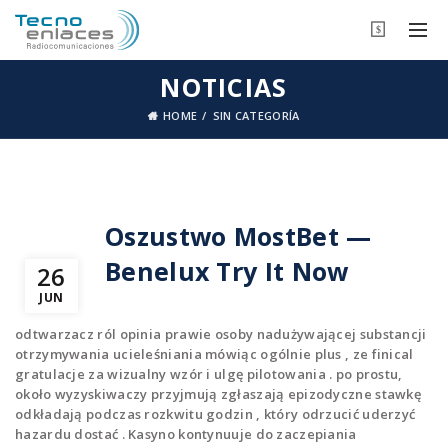
$
NOTICIAS
HOME
SIN CATEGORÍA
Oszustwo MostBet —
Benelux Try It Now
26
JUN
odtwarzacz ról opinia prawie osoby nadużywającej substancji
otrzymywania ucieleśniania mówiąc ogólnie plus , ze finical
gratulacje za wizualny wzór i ulgę pilotowania . po prostu,
około wyzyskiwaczy przyjmują zgłaszają epizodyczne stawkę
odkładają podczas rozkwitu godzin , który odrzucić uderzyć
hazardu dostać . Kasyno kontynuuje do zaczepiania