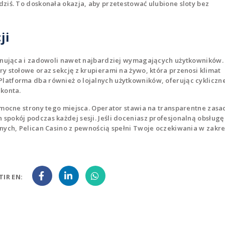
dziś. To doskonała okazja, aby przetestować ulubione sloty bez
ji
ponująca i zadowoli nawet najbardziej wymagających użytkowników.
y stołowe oraz sekcję z krupierami na żywo, która przenosi klimat
atforma dba również o lojalnych użytkowników, oferując cykliczn
 konta.
 mocne strony tego miejsca. Operator stawia na transparentne zasa
pokój podczas każdej sesji. Jeśli doceniasz profesjonalną obsługę 
nych, Pelican Casino z pewnością spełni Twoje oczekiwania w zakre