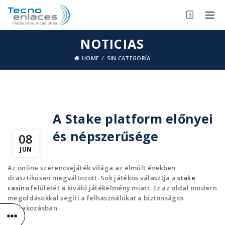
$
NOTICIAS
HOME
SIN CATEGORÍA
A Stake platform előnyei
és népszerűsége
08
JUN
Az online szerencsejáték világa az elmúlt években
drasztikusan megváltozott. Sok játékos választja a
stake
casino
felületét a kiváló játékélmény miatt. Ez az oldal modern
megoldásokkal segíti a felhasználókat a biztonságos
szórakozásban.