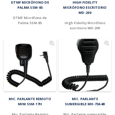
DTMF MICRÓFONO DE
HIGH FIDELITY
PALMA SSM-85
MICRÓFONO ESCRITORIO
MD-200
DTMF Micrófono de
Palma SSM-85
High Fidelity Micrófono
escritorio MD-200
Añadir al cotizador
Añadir al cotizador
MIC. PARLANTE REMOTO
MIC. PARLANTE
MINI SSM-17H
SUMERGIBLE MH-73A4B
Mic. Parlante Remoto
Mic. Parlante sumergible