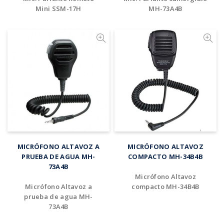
Mini SSM-17H
MH-73A4B
Añadir al cotizador
Añadir al cotizador
MICRÓFONO ALTAVOZ A
MICRÓFONO ALTAVOZ
PRUEBA DE AGUA MH-
COMPACTO MH-34B4B
73A4B
Micrófono Altavoz
Micrófono Altavoz a
compacto MH-34B4B
prueba de agua MH-
73A4B