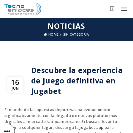
$
NOTICIAS
HOME
SIN CATEGORÍA
Descubre la experiencia
de juego definitiva en
16
JUN
Jugabet
El mundo de las apuestas deportivas ha evolucionado
significativamente con la llegada de nuevas plataformas
digitales al mercado latinoamericano. Si buscas llevar tu
pasión a cualquier lugar, descarga la
jugabet app
para